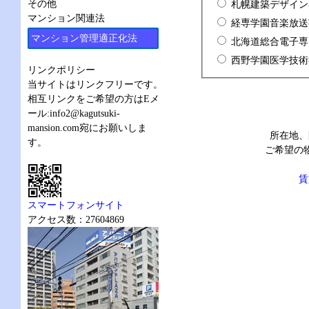
その他
札幌建築デザイン
マンション関連法
経専学園音楽放送
マンション管理適正化法
北海道総合電子専
西野学園医学技術
リンクポリシー
当サイトはリンクフリーです。
相互リンクをご希望の方はEメ
ール:
info2@kagutsuki-
mansion.com
宛にお願いしま
所在地、
す。
ご希望の
賃
スマートフォンサイト
アクセス数：27604869