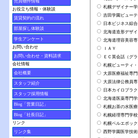
売買物件情報
札幌デザイナー学
お役立ち情報・体験談
吉田学園ビューテ
賃貸契約の流れ
日本ビジネス綜合
部屋探し体験談
北海道造形デザイ
学生アンケート
北海道理容美容専
お問い合わせ
ＩＡＹ
お問い合わせ・資料請求
ＥＣ英会話（グラ
会社情報
札幌ビューティ・
会社概要
大原医療福祉専門
大原法律公務員専
スタッフ紹介
日本カイロプラク
スタッフ採用情報
北海道医薬専門学
Blog「営業日記」
札幌お茶の水医療
Blog「社長日記」
札幌経理専門学校
リンク
札幌ベルエポック
西野学園医学技術
リンク集