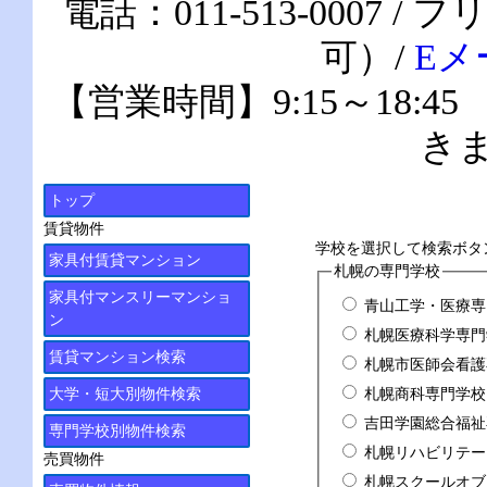
電話：011-513-0007 /
可）/
Eメ
【営業時間】9:15～18:4
き
トップ
賃貸物件
学校を選択して検索ボタ
家具付賃貸マンション
札幌の専門学校
家具付マンスリーマンショ
青山工学・医療専
ン
札幌医療科学専門
賃貸マンション検索
札幌市医師会看護
札幌商科専門学校
大学・短大別物件検索
吉田学園総合福祉
専門学校別物件検索
札幌リハビリテー
売買物件
札幌スクールオブ