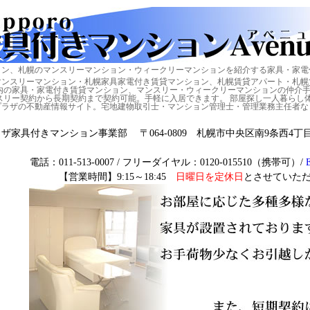
ョン、札幌のマンスリーマンション・ウィークリーマンションを紹介する家具・家電
マンスリーマンション・札幌家具家電付き賃貸マンション、札幌賃貸アパート・札幌
内の家具・家電付き賃貸マンション、マンスリー・ウィークリーマンションの仲介
スリー契約から長期契約まで契約可能。手軽に入居できます。 部屋探し一人暮らし
プラザの不動産情報サイト。宅地建物取引士・マンション管理士・管理業務主任者な
家具付きマンション事業部 〒064-0809 札幌市中央区南9条西4丁
電話：011-513-0007 / フリーダイヤル：0120-015510（携帯可）/
【営業時間】9:15～18:45
日曜日を定休日
とさせていた