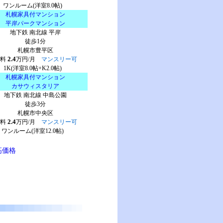
ワンルーム(洋室8.0帖)
札幌家具付マンション
平岸パークマンション
地下鉄 南北線 平岸
徒歩1分
札幌市豊平区
2.4
賃料
万円/月
マンスリー可
1K(洋室8.0帖+K2.0帖)
札幌家具付マンション
カサウィスタリア
地下鉄 南北線 中島公園
徒歩3分
札幌市中央区
2.4
賃料
万円/月
マンスリー可
ワンルーム(洋室12.0帖)
高価格