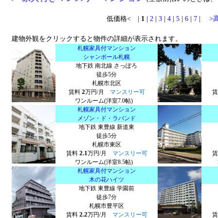
低価格< |
1
|
2
|
3
|
4
|
5
|
6
|
7
|
>
建物外観をクリックすると物件の詳細が表示されます。
札幌家具付マンション
シャンボール札幌
地下鉄 南北線 さっぽろ
徒歩5分
札幌市北区
2
賃料
万円/月
マンスリー可
ワンルーム(洋室7.0帖)
札幌家具付マンション
メゾン・ド・ラバンド
地下鉄 東豊線 新道東
徒歩5分
札幌市東区
2.1
賃料
万円/月
マンスリー可
ワンルーム(洋室8.5帖)
札幌家具付マンション
木の花ハイツ
地下鉄 東豊線 学園前
徒歩7分
札幌市豊平区
2.2
賃料
万円/月
マンスリー可