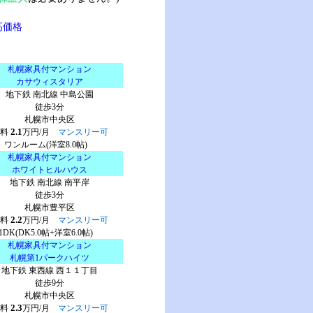
高価格
札幌家具付マンション
カサウィスタリア
地下鉄 南北線 中島公園
徒歩3分
札幌市中央区
2.1
賃料
万円/月
マンスリー可
ワンルーム(洋室8.0帖)
札幌家具付マンション
ホワイトヒルハウス
地下鉄 南北線 南平岸
徒歩3分
札幌市豊平区
2.2
賃料
万円/月
マンスリー可
1DK(DK5.0帖+洋室6.0帖)
札幌家具付マンション
札幌第1パークハイツ
地下鉄 東西線 西１１丁目
徒歩9分
札幌市中央区
2.3
賃料
万円/月
マンスリー可