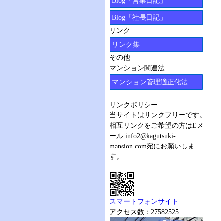
Blog「営業日記」
Blog「社長日記」
リンク
リンク集
その他
マンション関連法
マンション管理適正化法
リンクポリシー
当サイトはリンクフリーです。
相互リンクをご希望の方はEメ
ール:
info2@kagutsuki-
mansion.com
宛にお願いしま
す。
スマートフォンサイト
アクセス数：27582525