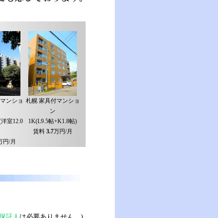
付マンショ
札幌 家具付マンショ
ン
洋室12.0
1K(L9.5帖+K1.8帖)
賃料
3.7
万円/月
万円/月
保証人
は必要ありません。)