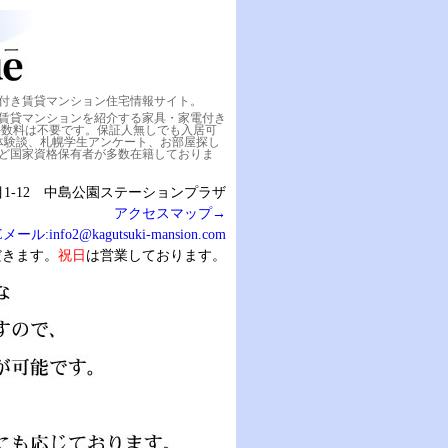
付き賃貸マンション住宅情報サイト。
賃貸マンションを紹介する家具・家電付き
手数料は不要です。保証人無しでも入居可
体験談、札幌学生アンケート、お部屋探し
ど国家資格保有者が多数在籍しておりま
目1-12 中島公園ステーションプラザ
アクセスマップ→
Eメール:
info2@kagutsuki-mansion.com
だきます。
祝日
は営業しております。