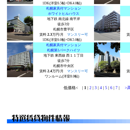
1DK(洋室6.5帖+DK4.0帖)
札幌家具付マンション
ホワイトヒルハウス
地下鉄 南北線 南平岸
徒歩3分
札幌市豊平区
2.3
賃料
万円/月
マンスリー可
1DK(洋室6.0帖+DK5.0帖)
札幌家具付マンション
札幌第1パークハイツ
地下鉄 東西線 西１１丁目
徒歩7分
札幌市中央区
2.4
賃料
万円/月
マンスリー可
ワンルーム(洋室8.0帖)
低価格< |
1
|
2
|
3
|
4
|
5
|
6
|
7
|
>