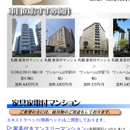
札幌 家具付マンショ
札幌 家具付マンショ
札幌 家具付マンショ
札幌 家具
ン
ン
ン
ン
1LDK(LDK11.0帖+洋
ワンルーム(洋室8.0
ワンルーム(洋室7.0
ワンルーム(
室4.5帖)
帖)
帖)
帖)
賃料
4.4
万円/月
賃料
2.6
万円/月
賃料
2
万円/月
賃料
2.4
エキストラベッド(簡易ベッド)もご用意しております。
家具付きマンスリーマンション
(全額前払いのときは、