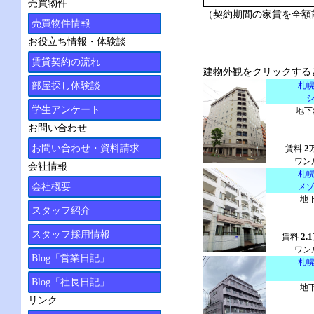
売買物件
（契約期間の家賃を全額
売買物件情報
お役立ち情報・体験談
賃貸契約の流れ
建物外観をクリックする
部屋探し体験談
札
学生アンケート
地下
お問い合わせ
お問い合わせ・資料請求
2
賃料
ワン
会社情報
札
会社概要
メ
地
スタッフ紹介
スタッフ採用情報
2.1
賃料
ワン
Blog「営業日記」
札
Blog「社長日記」
地
リンク