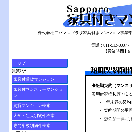
株式会社アパマンプラザ家具付きマンション事業部 〒
電話：011-513-000
【営業時間】9:1
トップ
賃貸物件
家具付賃貸マンション
◆短期契約（マンス
家具付マンスリーマンショ
定期借家権制度のも
ン
1年未満の契
賃貸マンション検索
契約期間の更
大学・短大別物件検索
敷金が一律2万
専門学校別物件検索