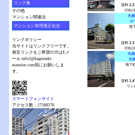
リンク集
2.2
賃料
1DK(
その他
札
マンション関連法
ホ
マンション管理適正化法
地
リンクポリシー
2.3
賃料
当サイトはリンクフリーです。
1DK(
相互リンクをご希望の方はEメ
札
ール:
info2@kagutsuki-
札
地下鉄
mansion.com
宛にお願いしま
す。
2.4
賃料
ワン
スマートフォンサイト
アクセス数：27588378